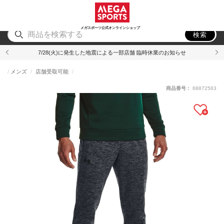
スポーツ
アウトドア
ブランド
アイテム
から探す
から探す
から探す
から探す
メガスポーツ公式オンラインショップ
検索
7/28(火)に発生した地震による一部店舗 臨時休業のお知らせ
メンズ
店舗受取可能
商品番号：
68872563