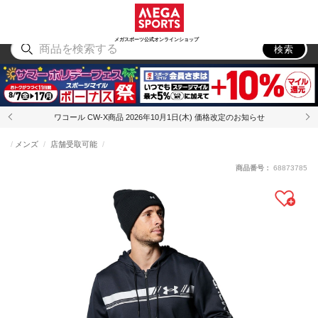
スポーツ
アウトドア
ブランド
アイテム
から探す
から探す
から探す
から探す
メガスポーツ公式オンラインショップ
検索
ワコール CW-X商品 2026年10月1日(木) 価格改定のお知らせ
メンズ
店舗受取可能
商品番号：
68873785