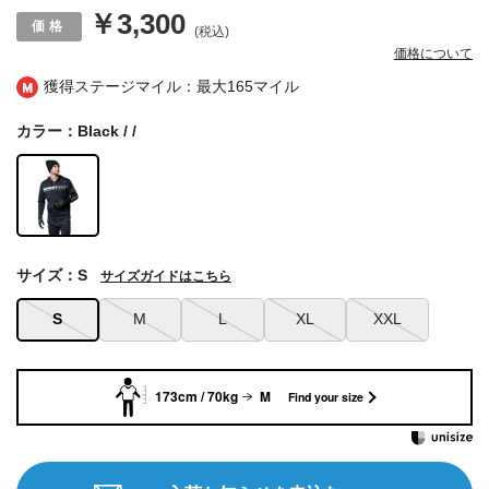
￥3,300
(税込)
価格について
獲得ステージマイル：最大
165マイル
カラー：Black / /
サイズ：S
サイズガイドはこちら
S
M
L
XL
XXL
173cm / 70kg
M
Find your size