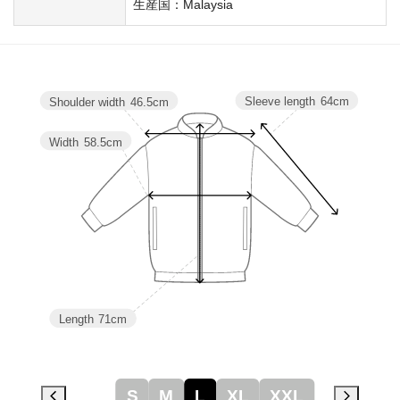
生産国：Malaysia
Sleeve length
64cm
Shoulder width
46.5cm
Width
58.5cm
Length
71cm
S
M
L
XL
XXL