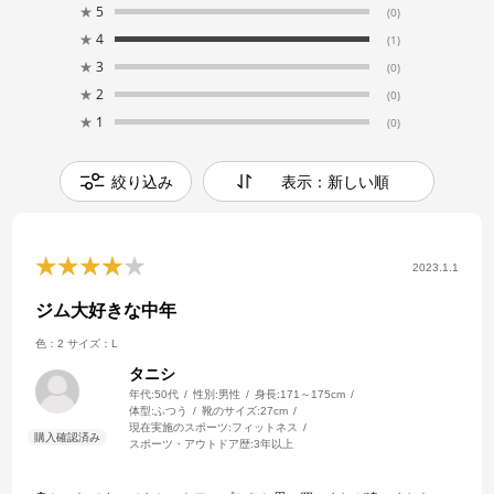
★
5
(0)
★
4
(1)
★
3
(0)
★
2
(0)
★
1
(0)
絞り込み
表示：新しい順
2023.1.1
ジム大好きな中年
色：2
サイズ：L
タニシ
年代:
50代
性別:
男性
身長:
171～175cm
体型:
ふつう
靴のサイズ:
27cm
現在実施のスポーツ:
フィットネス
スポーツ・アウトドア歴:
3年以上