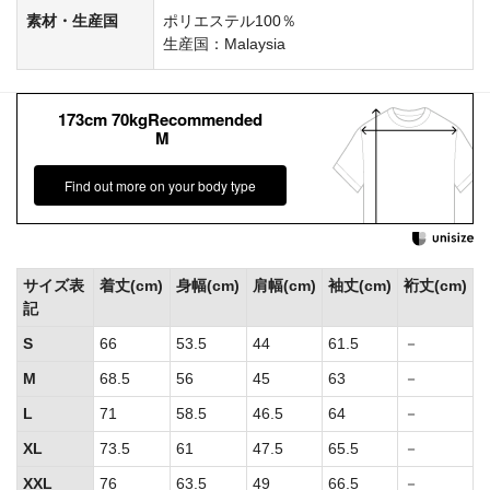
素材・生産国
ポリエステル100％
生産国：Malaysia
173cm 70kgRecommended
M
Find out more on your body type
サイズ表
着丈(cm)
身幅(cm)
肩幅(cm)
袖丈(cm)
裄丈(cm)
記
S
66
53.5
44
61.5
－
M
68.5
56
45
63
－
L
71
58.5
46.5
64
－
XL
73.5
61
47.5
65.5
－
XXL
76
63.5
49
66.5
－