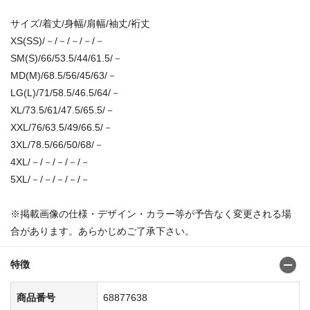
サイズ/着丈/身幅/肩幅/袖丈/裄丈
XS(SS)/－/－/－/－/－
SM(S)/66/53.5/44/61.5/－
MD(M)/68.5/56/45/63/－
LG(L)/71/58.5/46.5/64/－
XL/73.5/61/47.5/65.5/－
XXL/76/63.5/49/66.5/－
3XL/78.5/66/50/68/－
4XL/－/－/－/－/－
5XL/－/－/－/－/－
※掲載画像の仕様・デザイン・カラー等が予告なく変更される場
合があります。あらかじめご了承下さい。
特徴
商品番号
68877638