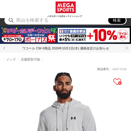
スポーツ
アウトドア
ブランド
アイテム
から探す
から探す
から探す
から探す
メガスポーツ公式オンラインショップ
検索
ワコール CW-X商品 2026年10月1日(木) 価格改定のお知らせ
メンズ
店舗受取可能
商品番号：
68877638