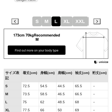
S
M
L
XL
XXL
XXXL
173cm 70kgRecommended
M
Find out more on your body type
サイズ表
着丈(cm)
身幅(cm)
肩幅(cm)
袖丈(cm)
裄丈(cm)
記
S
72.5
54.5
44.5
65.5
－
M
73.5
58.5
46.5
66.5
－
L
75
62
48.5
68
－
XL
77.5
66
50
69
－