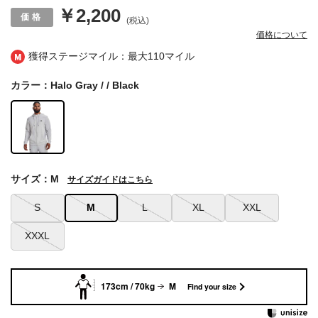
￥2,200
(税込)
価格について
獲得ステージマイル：最大
110マイル
カラー：Halo Gray / / Black
サイズ：M
サイズガイドはこちら
S
M
L
XL
XXL
XXXL
173cm / 70kg
M
Find your size