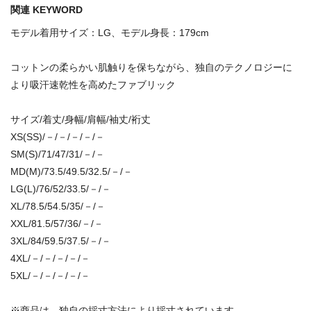
関連 KEYWORD
モデル着用サイズ：LG、モデル身長：179cm
コットンの柔らかい肌触りを保ちながら、独自のテクノロジーに
より吸汗速乾性を高めたファブリック
サイズ/着丈/身幅/肩幅/袖丈/裄丈
XS(SS)/－/－/－/－/－
SM(S)/71/47/31/－/－
MD(M)/73.5/49.5/32.5/－/－
LG(L)/76/52/33.5/－/－
XL/78.5/54.5/35/－/－
XXL/81.5/57/36/－/－
3XL/84/59.5/37.5/－/－
4XL/－/－/－/－/－
5XL/－/－/－/－/－
※商品は、独自の採寸方法により採寸されています。