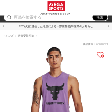
スポーツ
アウトドア
ブランド
アイテム
から探す
から探す
から探す
から探す
メガスポーツ公式オンラインショップ
検索
7/28(火)に発生した地震による一部店舗 臨時休業のお知らせ
メンズ
店舗受取可能
商品番号：
68878024