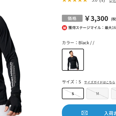
（1）
レ
￥3,300
(税
獲得ステージマイル：最大
1
カラー：Black / /
サイズ：S
サイズガイドはこちら
S
M
入荷