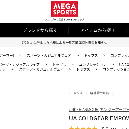
メガスポーツ公式オンラインショップ
ブランドから探す
アイテムから探す
7/28(火)に発生した地震による一部店舗 臨時休業のお知らせ
ーアーマー)
>
スポーツ・カジュアルウェア
>
トップス
>
コンプレッ
ポーツ・カジュアルウェア
>
トップス
>
コンプレッション
>
UA C
アル
>
スポーツ・カジュアルウェア
>
トップス
>
コンプレッショ
メンズ
店舗受取可能
UNDER ARMOUR(アンダーアーマ
UA COLDGEAR EMPOW
5.0