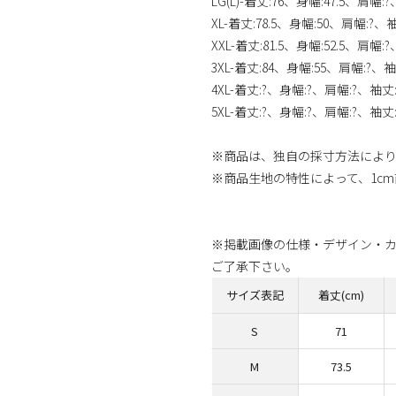
LG(L)-着丈:76、身幅:47.5、肩幅:
XL-着丈:78.5、身幅:50、肩幅:?、
XXL-着丈:81.5、身幅:52.5、肩幅:
3XL-着丈:84、身幅:55、肩幅:?、袖
4XL-着丈:?、身幅:?、肩幅:?、袖丈
5XL-着丈:?、身幅:?、肩幅:?、袖丈
※商品は、独自の採寸方法によ
※商品生地の特性によって、1c
※掲載画像の仕様・デザイン・
ご了承下さい。
サイズ表記
着丈(cm)
S
71
M
73.5