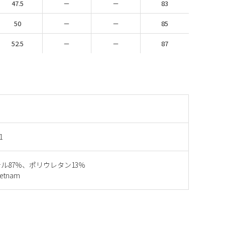
47.5
－
－
83
50
－
－
85
52.5
－
－
87
1
ル87％、ポリウレタン13％
etnam