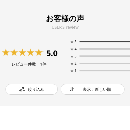
お客様の声
USER’S review
★
5
★
4
5.0
★
3
★
2
レビュー件数：
1
件
★
1
絞り込み
表示：新しい順