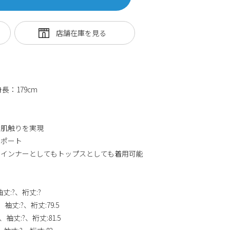
：179cm
な肌触りを実現
サポート
でインナーとしてもトップスとしても着用可能
袖丈:?、裄丈:?
?、袖丈:?、裄丈:79.5
?、袖丈:?、裄丈:81.5