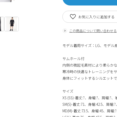
お気に入りに追加する
この商品について問い合わせる
モデル着用サイズ：LG、モデル身長
サムホール付
内側の微起毛素材により柔らか
寒冷時の快適なトレーニングを
身体にフィットするシルエット
サイズ
XS (SS)-着丈:?、身幅:?、肩幅:?、
SM(S)-着丈:71、身幅:42.5、肩幅:
MD(M)-着丈:73.5、身幅:45、肩幅: