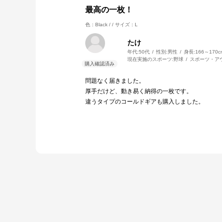
最高の一枚！
色：Black / /
サイズ：L
たけ
年代:
50代
性別:
男性
身長:
166～170c
現在実施のスポーツ:
野球
スポーツ・ア
問題なく届きました。
厚手だけど、動き易く納得の一枚です。
違うタイプのコールドギアも購入しました。