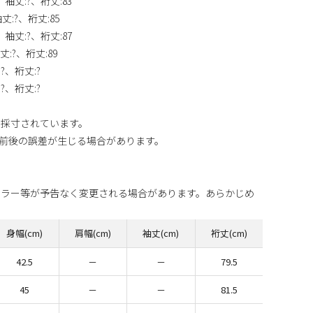
?、袖丈:?、裄丈:83
袖丈:?、裄丈:85
?、袖丈:?、裄丈:87
丈:?、裄丈:89
:?、裄丈:?
:?、裄丈:?
り採寸されています。
m前後の誤差が生じる場合があります。
カラー等が予告なく変更される場合があります。あらかじめ
身幅(cm)
肩幅(cm)
袖丈(cm)
裄丈(cm)
42.5
－
－
79.5
45
－
－
81.5