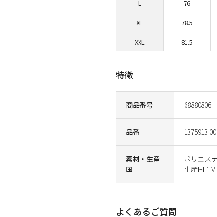
L
76
XL
78.5
XXL
81.5
特徴
商品番号
68880806
品番
1375913 00
素材・生産
ポリエステ
国
生産国：Vi
よくあるご質問