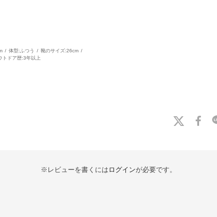
m
体型:
ふつう
靴のサイズ:
26cm
ウトドア歴:
3年以上
※レビューを書くには
ログイン
が必要です。