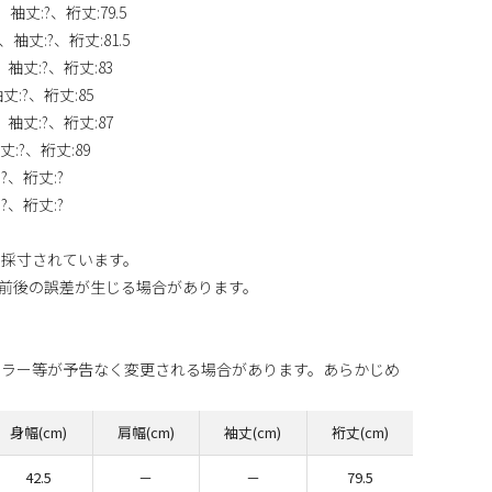
?、袖丈:?、裄丈:79.5
?、袖丈:?、裄丈:81.5
?、袖丈:?、裄丈:83
袖丈:?、裄丈:85
?、袖丈:?、裄丈:87
丈:?、裄丈:89
:?、裄丈:?
:?、裄丈:?
り採寸されています。
m前後の誤差が生じる場合があります。
カラー等が予告なく変更される場合があります。あらかじめ
身幅(cm)
肩幅(cm)
袖丈(cm)
裄丈(cm)
42.5
－
－
79.5