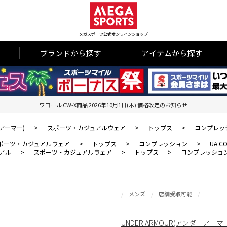
メガスポーツ公式オンラインショップ
ブランドから探す
アイテムから探す
ワコール CW-X商品 2026年10月1日(木) 価格改定のお知らせ
ーアーマー)
>
スポーツ・カジュアルウェア
>
トップス
>
コンプレッ
ポーツ・カジュアルウェア
>
トップス
>
コンプレッション
>
UA C
アル
>
スポーツ・カジュアルウェア
>
トップス
>
コンプレッショ
メンズ
店舗受取可能
UNDER ARMOUR(アンダーアーマ