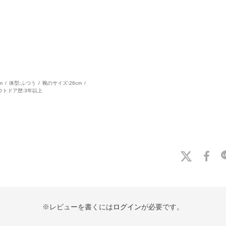
m
体型:
ふつう
靴のサイズ:
26cm
ウトドア歴:
3年以上
※レビューを書くには
ログイン
が必要です。