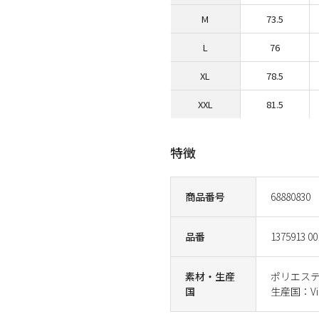
M
73.5
L
76
XL
78.5
XXL
81.5
特徴
商品番号
68880830
品番
1375913 00
素材・生産
ポリエステ
国
生産国：Vi