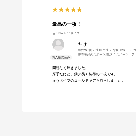
最高の一枚！
色：Black / /
サイズ：L
たけ
年代:
50代
性別:
男性
身長:
166～170c
現在実施のスポーツ:
野球
スポーツ・ア
問題なく届きました。
厚手だけど、動き易く納得の一枚です。
違うタイプのコールドギアも購入しました。