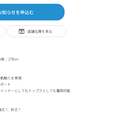
お知らせを申込む
：179cm
な肌触りを実現
サポート
でインナーとしてもトップスとしても着用可能
袖丈:?、裄丈:?