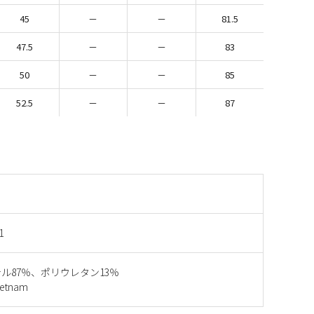
45
－
－
81.5
47.5
－
－
83
50
－
－
85
52.5
－
－
87
1
ル87％、ポリウレタン13％
etnam