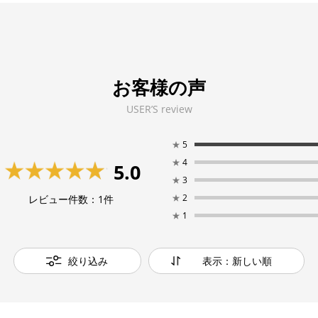
お客様の声
USER’S review
★
5
★
4
5.0
★
3
★
2
レビュー件数：
1
件
★
1
絞り込み
表示：新しい順