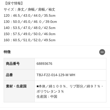
【採寸情報】
サイズ：身丈／身幅／肩幅／袖丈
120：46.5／43.0／44.0／35.5cm
130：50.0／45.0／46.０／39.0cm
140：53.5／47.0／48.0／42.5cm
150：57.5／49.0／50.0／46.0cm
160：60.5／51.0／52.0／49.5cm
特徴
商品番号
68893676
品番
TBJ-F22-014-129-M WH
素材・生産国
■本体／綿１００％、リブ部分／綿９７％・
ポリウレタン３％
生産国：中国