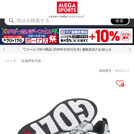
スポーツ
アウトドア
ブランド
アイテム
から探す
から探す
から探す
から探す
メガスポーツ公式オンラインショップ
検索
ワコール CW-X商品 2026年10月1日(木) 価格改定のお知らせ
メンズ
店舗受取可能
商品番号：
69181717