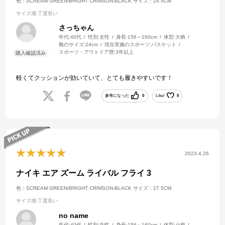
色：SCREAM GREEN/BRIGHT CRIMSON-BLACK
サイズ：24.5CM
サイズ感
:丁度良い
さっちゃん
年代:
40代
性別:
女性
身長:
156～160cm
体型:
大柄
靴のサイズ:
24cm
現在実施のスポーツ:
バスケット
スポーツ・アウトドア歴:
3年以上
軽くてクッションが効いていて、とても履きやすいです！
参考になった
0
Like!
0
2023.4.26
ナイキ エア ズーム ライバル フライ 3
色：SCREAM GREEN/BRIGHT CRIMSON-BLACK
サイズ：27.5CM
サイズ感
:丁度良い
no name
年代:
40代
性別:
女性
身長:
156～160cm
体型:
小柄