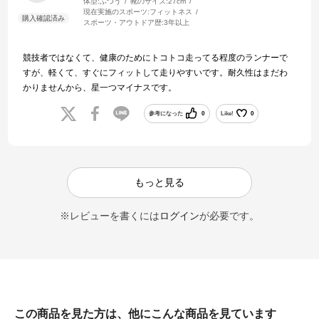
体型:
ふつう
靴のサイズ:
27cm
現在実施のスポーツ:
フィットネス
スポーツ・アウトドア歴:
3年以上
競技者ではなくて、健康のためにトコトコ走ってる程度のランナーで
すが、軽くて、すぐにフィットして走りやすいです。耐久性はまだわ
かりませんから、星一つマイナスです。
参考になった
0
Like!
0
もっと見る
※レビューを書くには
ログイン
が必要です。
この商品を見た方は、他にこんな商品を見ています