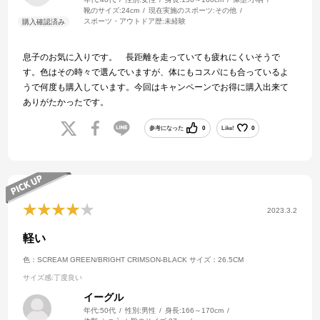
靴のサイズ:
24cm
現在実施のスポーツ:
その他
スポーツ・アウトドア歴:
未経験
息子のお気に入りです。 長距離を走っていても疲れにくいそうで
す。色はその時々で選んでいますが、体にもコスパにも合っているよ
うで何度も購入しています。今回はキャンペーンでお得に購入出来て
ありがたかったです。
参考になった
0
Like!
0
2023.3.2
軽い
色：SCREAM GREEN/BRIGHT CRIMSON-BLACK
サイズ：26.5CM
サイズ感
:丁度良い
イーグル
年代:
50代
性別:
男性
身長:
166～170cm