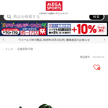
スポーツ
アウトドア
ブランド
アイテム
から探す
から探す
から探す
から探す
メガスポーツ公式オンラインショップ
検索
ワコール CW-X商品 2026年10月1日(木) 価格改定のお知らせ
メンズ
店舗受取可能
商品番号：
69186229