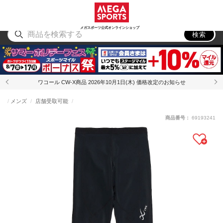
スポーツ
アウトドア
ブランド
アイテム
から探す
から探す
から探す
から探す
メガスポーツ公式オンラインショップ
検索
ワコール CW-X商品 2026年10月1日(木) 価格改定のお知らせ
メンズ
店舗受取可能
商品番号：
69193241