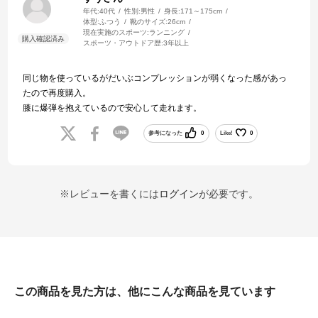
年代:
40代
性別:
男性
身長:
171～175cm
体型:
ふつう
靴のサイズ:
26cm
現在実施のスポーツ:
ランニング
スポーツ・アウトドア歴:
3年以上
同じ物を使っているがだいぶコンプレッションが弱くなった感があっ
たので再度購入。
膝に爆弾を抱えているので安心して走れます。
参考になった
0
Like!
0
※レビューを書くには
ログイン
が必要です。
この商品を見た方は、他にこんな商品を見ています