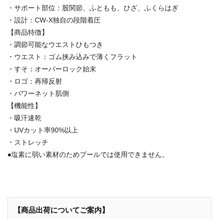
・サポート部位：股関節、ふともも、ひざ、ふくらはぎ
・設計：CW-X独自の段階着圧
【商品特徴】
・調節可能なウエストひもつき
・ウエスト：ゴム挟み込みで薄くフラット
・すそ：オーバーロック始末
・ロゴ：再帰反射
・パワーネット肌側
【機能性】
・吸汗速乾
・UVカット率90%以上
・ストレッチ
●塩素に弱い素材のためプールでは使用できません。
【商品出荷についてご案内】