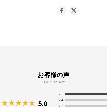
お客様の声
USER’S review
★
5
★
4
5.0
★
3