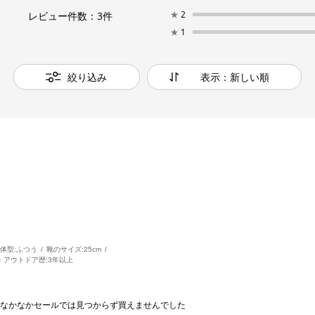
★
2
レビュー件数：
3
件
★
1
絞り込み
表示：新しい順
体型:
ふつう
靴のサイズ:
25cm
・アウトドア歴:
3年以上
なかなかセールでは見つからず買えませんでした