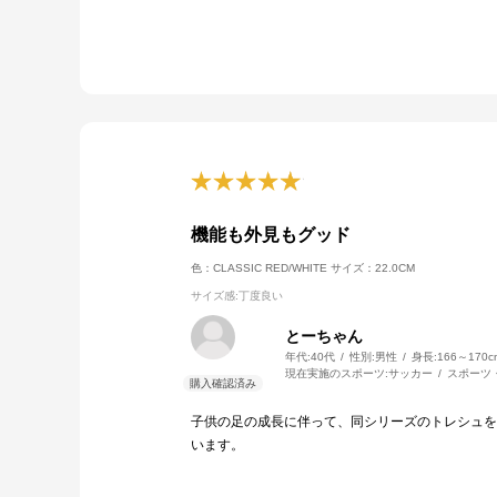
機能も外見もグッド
色：CLASSIC RED/WHITE
サイズ：22.0CM
サイズ感
:丁度良い
とーちゃん
年代:
40代
性別:
男性
身長:
166～170c
現在実施のスポーツ:
サッカー
スポーツ
子供の足の成長に伴って、同シリーズのトレシュを
います。