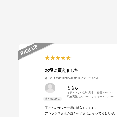
お得に買えました
色：CLASSIC RED/WHITE
サイズ：24.0CM
ともも
年代:
40代
性別:
男性
身長:
180cm～
現在実施のスポーツ:
サッカー
スポーツ
子どものサッカー用に購入しました。
アシックスさんの履きやすさは分かってましたが、