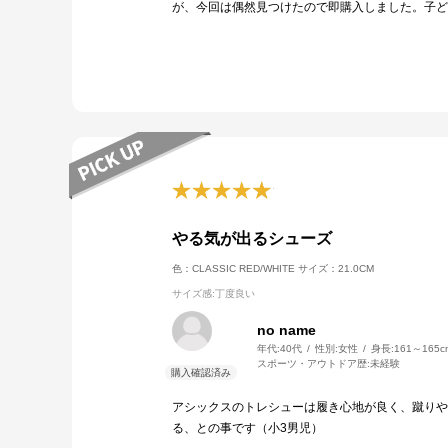
が、今回は偶然見つけたので即購入しました。子ど
やる気が出るシューズ
色：CLASSIC RED/WHITE
サイズ：21.0CM
サイズ感
:丁度良い
no name
年代:
40代
性別:
女性
身長:
161～165c
スポーツ・アウトドア歴:
未経験
アシックスのトレシューは履き心地が良く、蹴りや
る、との事です（小3男児）