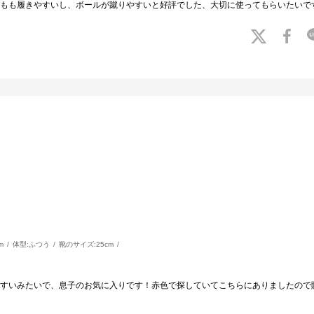
もも履きやすいし、ボールが蹴りやすいと好評でした、大切に使ってもらいたいで
m
体型:
ふつう
靴のサイズ:
25cm
すいみたいで、息子のお気に入りです！赤色で探していてこちらにありましたので