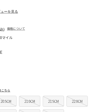
ビューを見る
価格について
込)
90マイル
E
はこちら
20.5CM
21.0CM
21.5CM
22.0CM