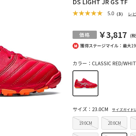
DS LIGHT JR GS TF
5.0
（3）
レ
￥3,817
(税
獲得ステージマイル：最大
1
カラー：CLASSIC RED/WHIT
サイズ：23.0CM
サイズガイド
19.0CM
20.0CM