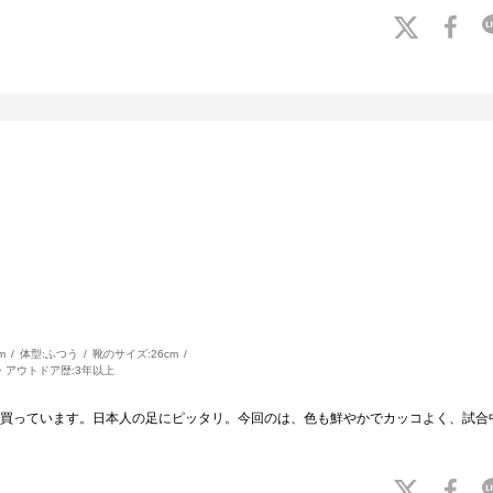
m
体型:
ふつう
靴のサイズ:
26cm
・アウトドア歴:
3年以上
買っています。日本人の足にピッタリ。今回のは、色も鮮やかでカッコよく、試合