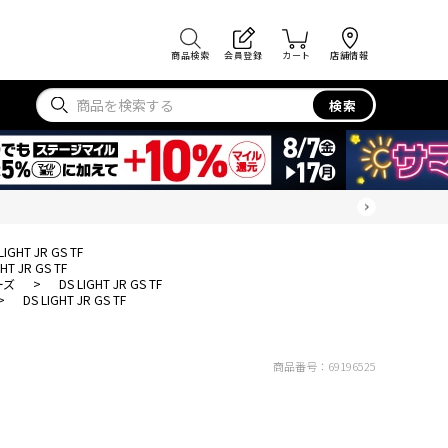
商品検索
会員登録
カート
店舗情報
検索
LIGHT JR GS TF
GHT JR GS TF
ーズ
>
DS LIGHT JR GS TF
>
DS LIGHT JR GS TF
商品番号：
69196525