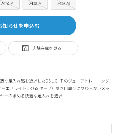
23.5CM
24.0CM
24.5CM
お知らせを申込む
な足入れ感を追求したDS LIGHT のジュニアトレーニング
TF（ディーエスライト JR GS ターフ）履き口周りにやわらかいメッ
ーヤーの求める快適な足入れを追求