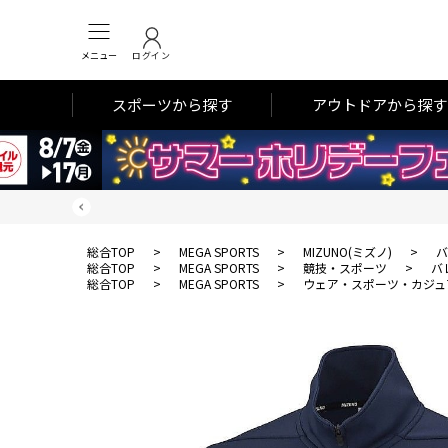
メニュー
ログイン
スポーツから探す
アウトドアから探す
総合TOP
>
MEGA SPORTS
>
MIZUNO(ミズノ)
>
バ
総合TOP
>
MEGA SPORTS
>
競技・スポーツ
>
バ
総合TOP
>
MEGA SPORTS
>
ウェア・スポーツ・カジュ