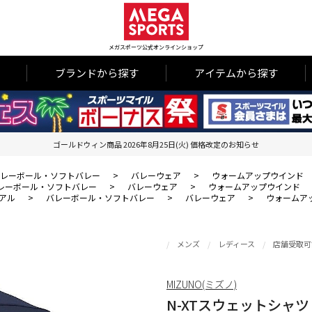
メガスポーツ公式オンラインショップ
ブランドから探す
アイテムから探す
ゴールドウィン商品 2026年8月25日(火) 価格改定のお知らせ
レーボール・ソフトバレー
>
バレーウェア
>
ウォームアップウインド
レーボール・ソフトバレー
>
バレーウェア
>
ウォームアップウインド
アル
>
バレーボール・ソフトバレー
>
バレーウェア
>
ウォームア
メンズ
レディース
店舗受取可
MIZUNO(ミズノ)
N-XTスウェットシャ