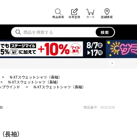
商品検索
会員登録
カート
店舗情報
検索
>
N-XTスウェットシャツ（長袖）
>
N-XTスウェットシャツ（長袖）
ップウインド
>
N-XTスウェットシャツ（長袖）
能
商品番号：
69201028
ツ（長袖）