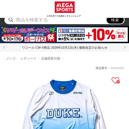
スポーツ
アウトドア
ブランド
アイテム
から探す
から探す
から探す
から探す
メガスポーツ公式オンラインショップ
検索
ワコール CW-X商品 2026年10月1日(木) 価格改定のお知らせ
メンズ
レディース
店舗受取可能
商品番号：
69205391