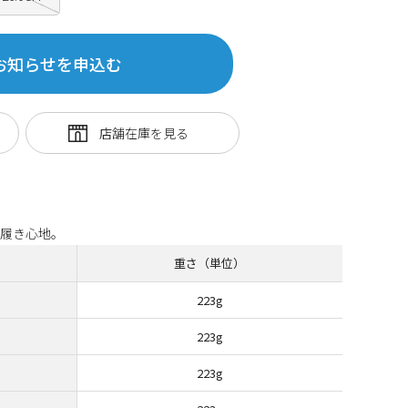
お知らせを申込む
な履き心地。
重さ（単位）
223g
223g
223g