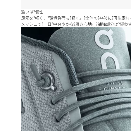
違いは?個性
足元を?軽く、?環境負荷も?軽く。?全体の?44%に?再生素材
メッシュで?一日?中爽やかな?履き心地。?補強部分は?縫わ