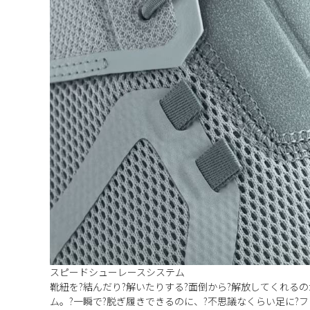
スピードシューレースシステム
靴紐を?結んだり?解いたりする?面倒から?解放してくれる
ム。?一瞬で?脱ぎ履きできるのに、?不思議なくらい足に?フ