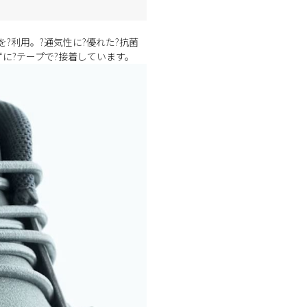
を?利用。?通気性に?優れた?抗菌
ずに?テープで?接着しています。