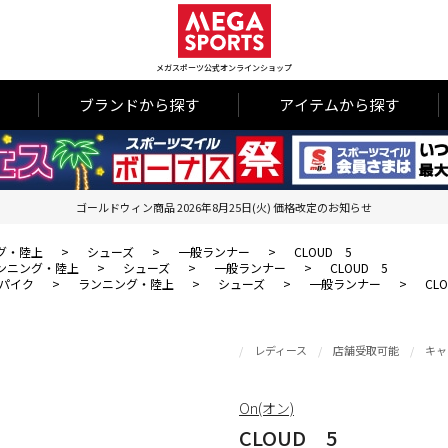
メガスポーツ公式オンラインショップ
ブランドから探す
アイテムから探す
ゴールドウィン商品 2026年8月25日(火) 価格改定のお知らせ
グ・陸上
>
シューズ
>
一般ランナー
>
CLOUD 5
ンニング・陸上
>
シューズ
>
一般ランナー
>
CLOUD 5
パイク
>
ランニング・陸上
>
シューズ
>
一般ランナー
>
CL
レディース
店舗受取可能
キャ
On(オン)
CLOUD 5