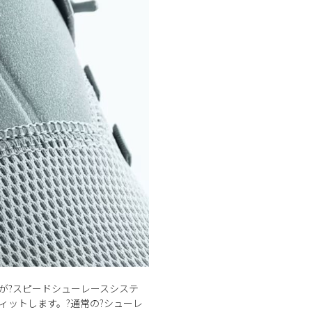
のが?スピードシューレースシステ
ィットします。?通常の?シューレ