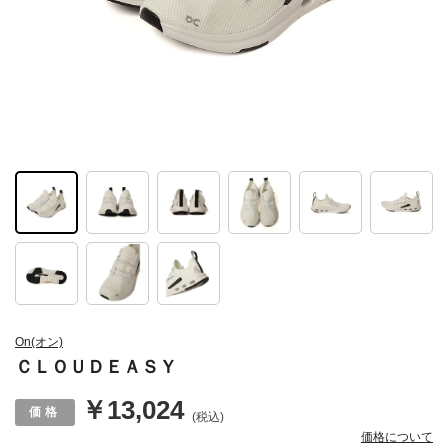
On(オン)
ＣＬＯＵＤＥＡＳＹ
￥13,024
(税込)
価格について