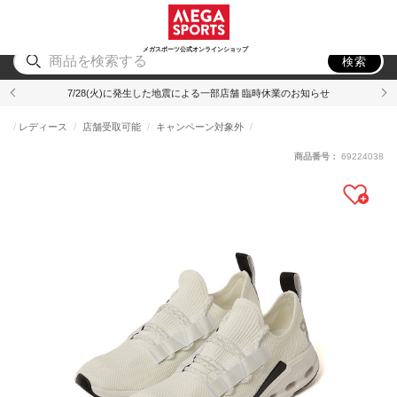
スポーツ
アウトドア
ブランド
アイテム
から探す
から探す
から探す
から探す
メガスポーツ公式オンラインショップ
検索
7/28(火)に発生した地震による一部店舗 臨時休業のお知らせ
レディース
店舗受取可能
キャンペーン対象外
商品番号：
69224038