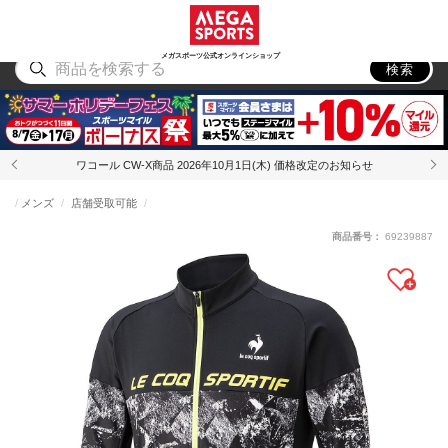
スポーツ
アウトドア
ブランド
アイテム
から探す
から探す
から探す
から探す
メガスポーツ公式オンラインショップ
検索
ワコール CW-X商品 2026年10月1日(木) 価格改定のお知らせ
メンズ
店舗受取可能
商品番号：
69239887