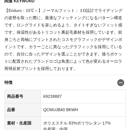
関連 KEYWORD
【Enduro：15℃～】ノーマルフィット：３D設計でライディング
の姿勢を取った際に、最適なフィッティングになるパターン構造
です。ロングライドを楽しめるよう、タイトすぎないフィット感
です。保温性があるトリコット裏起毛素材を採用しています。前
身ごろと両袖にプリントされたコスモグラフィックがデザインポ
イントです。カラーごとに異なったグラフィックを採用している
ので、自分に合ったデザインを選ぶことができます。後ろポケッ
トに配置されたブランドロゴは角度によって色が変わるオーロラ
再帰反射プリントを採用しております。
特徴
商品番号
69239887
品番
QCMUJB40 BKWH
素材・生産国
ポリエステル 83%ポリウレタン 17%
生産国：中国