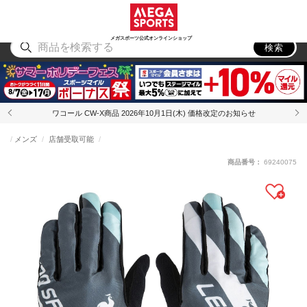
スポーツ
アウトドア
ブランド
アイテム
から探す
から探す
から探す
から探す
メガスポーツ公式オンラインショップ
検索
ワコール CW-X商品 2026年10月1日(木) 価格改定のお知らせ
メンズ
店舗受取可能
商品番号：
69240075