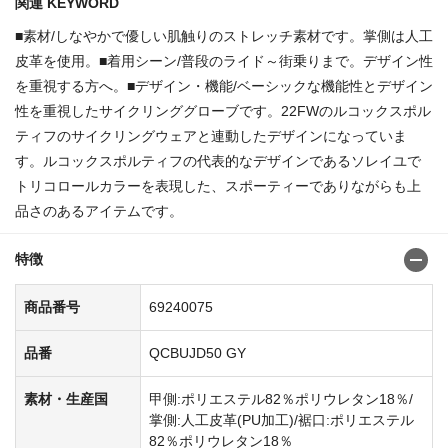
関連 KEYWORD
■素材/しなやかで優しい肌触りのストレッチ素材です。掌側は人工
皮革を使用。■着用シーン/普段のライド～街乗りまで。デザイン性
を重視する方へ。■デザイン・機能/ベーシックな機能性とデザイン
性を重視したサイクリンググローブです。22FWのルコックスポル
ティフのサイクリングウェアと連動したデザインになっていま
す。ルコックスポルティフの代表的なデザインであるソレイユで
トリコロールカラーを表現した、スポーティーでありながらも上
品さのあるアイテムです。
特徴
商品番号
69240075
品番
QCBUJD50 GY
素材・生産国
甲側:ポリエステル82％ポリウレタン18％/
掌側:人工皮革(PU加工)/裾口:ポリエステル
82％ポリウレタン18％