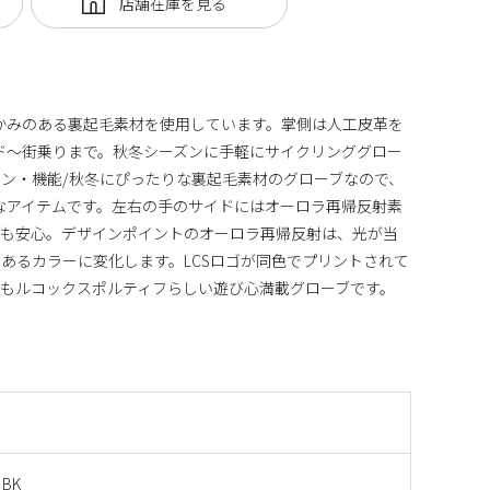
かみのある裏起毛素材を使用しています。掌側は人工皮革を
ド～街乗りまで。秋冬シーズンに手軽にサイクリンググロー
ン・機能/秋冬にぴったりな裏起毛素材のグローブなので、
なアイテムです。左右の手のサイドにはオーロラ再帰反射素
ドも安心。デザインポイントのオーロラ再帰反射は、光が当
あるカラーに変化します。LCSロゴが同色でプリントされて
もルコックスポルティフらしい遊び心満載グローブです。
 BK