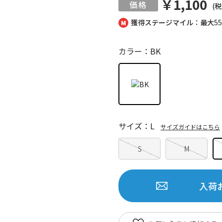
￥1,100
(税
獲得ステージマイル：最大
5
カラー：BK
サイズ：L
サイズガイドはこちら
S
M
入荷