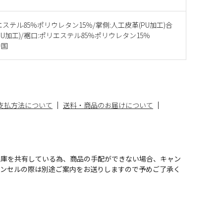
エステル85％ポリウレタン15％/掌側:人工皮革(PU加工)合
PU加工)/裾口:ポリエステル85％ポリウレタン15％
中国
支払方法について
送料・商品のお届けについて
在庫を共有している為、商品の手配ができない場合、キャン
ャンセルの際は別途ご案内をお送りしますので予めご了承く