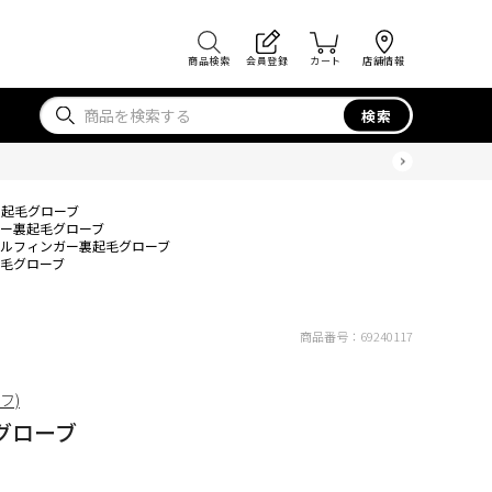
商品検索
会員登録
カート
店舗情報
検索
裏起毛グローブ
ー裏起毛グローブ
ルフィンガー裏起毛グローブ
毛グローブ
商品番号：
69240117
ィフ)
グローブ