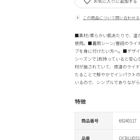
お気に入りに追加する
この商品について問い合わせる
■素材/柔らかい肌あたりで、温
使用。■着用シーン/普段のライ
ブを身に付けたい方へ。■デザイ
シーズンで1枚持っていると安心
材が施されていて、夜道のライ
たることで鮮やかでインパクトの
いるので、シンプルでありながら
特徴
商品番号
69240117
品番
QCBUJD51