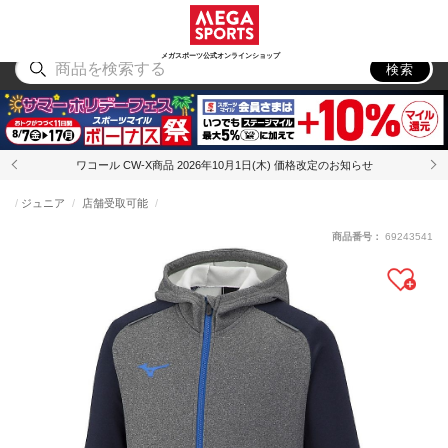
スポーツ
アウトドア
ブランド
アイテム
から探す
から探す
から探す
から探す
メガスポーツ公式オンラインショップ
検索
ワコール CW-X商品 2026年10月1日(木) 価格改定のお知らせ
ジュニア
店舗受取可能
商品番号：
69243541