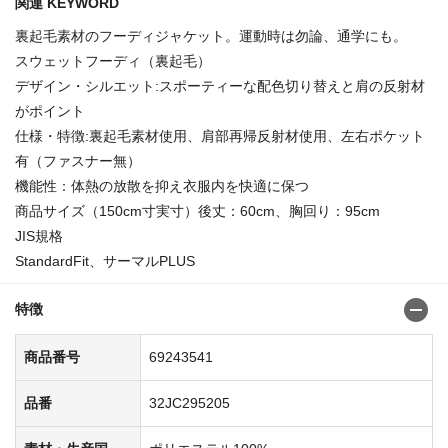
関連 KEYWORD
裏起毛素材のフーディジャケット。運動時は勿論、通学にも。
スウェットフーディ（裏起毛）
デザイン・シルエット:スポーティーな配色切り替えと肩の反射材
がポイント
仕様・特徴:裏起毛素材使用、肩部再帰反射材使用、左右ポケット
有（ファスナー無）
機能性：体熱の放散を抑え衣服内を快適に保つ
商品サイズ（150cm寸実寸）後丈：60cm、胸回り：95cm
JIS規格
StandardFit、サーマルPLUS
特徴
商品番号
69243541
品番
32JC295205