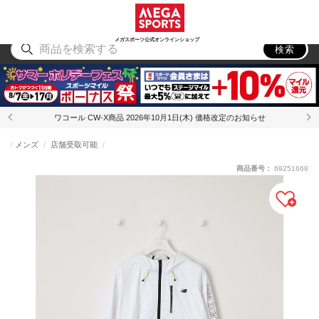
スポーツ
アウトドア
ブランド
アイテム
から探す
から探す
から探す
から探す
メガスポーツ公式オンラインショップ
検索
ワコール CW-X商品 2026年10月1日(木) 価格改定のお知らせ
メンズ
店舗受取可能
商品番号：
69251668