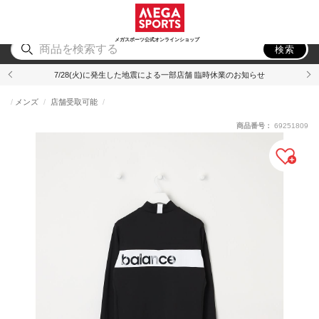
スポーツ
アウトドア
ブランド
アイテム
から探す
から探す
から探す
から探す
メガスポーツ公式オンラインショップ
検索
7/28(火)に発生した地震による一部店舗 臨時休業のお知らせ
メンズ
店舗受取可能
商品番号：
69251809