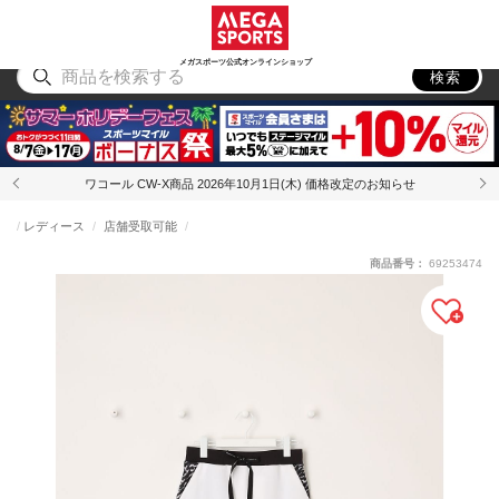
スポーツ
アウトドア
ブランド
アイテム
から探す
から探す
から探す
から探す
メガスポーツ公式オンラインショップ
検索
ワコール CW-X商品 2026年10月1日(木) 価格改定のお知らせ
レディース
店舗受取可能
商品番号：
69253474