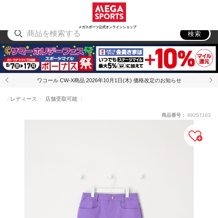
スポーツ
アウトドア
ブランド
アイテム
から探す
から探す
から探す
から探す
メガスポーツ公式オンラインショップ
検索
ワコール CW-X商品 2026年10月1日(木) 価格改定のお知らせ
レディース
店舗受取可能
商品番号：
69257103