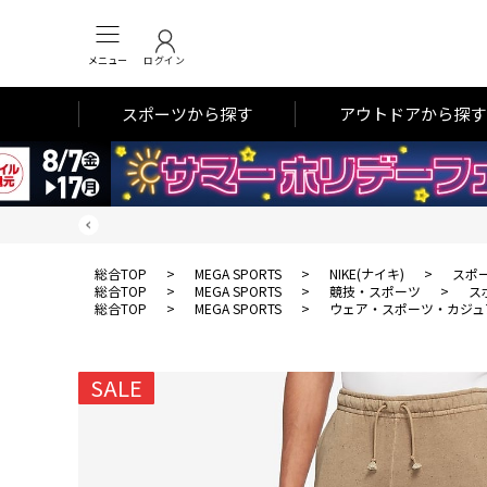
メニュー
ログイン
スポーツから探す
アウトドアから探す
総合TOP
>
MEGA SPORTS
>
NIKE(ナイキ)
>
スポ
総合TOP
>
MEGA SPORTS
>
競技・スポーツ
>
ス
総合TOP
>
MEGA SPORTS
>
ウェア・スポーツ・カジュ
SALE