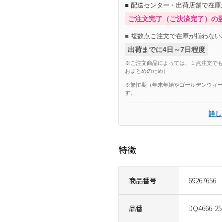
■ 配送センター・出荷店舗で在
ご注文完了（ご決済完了）の
■ 複数点ご注文で在庫が揃わない
出荷までに4日～7日程度
※ご注文商品によっては、１点注文でも
おまとめのため）
※繁忙期（年末年始やゴールデンウィー
す。
詳し
特徴
商品番号
69267656
品番
DQ4666-25