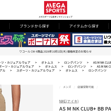
メガスポーツ公式オンラインショップ
ブランドから探す
アイテムから探す
ワコール CW-X商品 2026年10月1日(木) 価格改定のお知らせ
ーツ・カジュアルウェア
>
ボトムス
>
ロングパンツ
>
AS M NK CLU
ポーツ・カジュアルウェア
>
ボトムス
>
ロングパンツ
>
AS M NK C
アル
>
スポーツ・カジュアルウェア
>
ボトムス
>
ロングパンツ
メンズ
店舗受取可能
NIKE(ナイキ)
AS M NK CLUB+ BB P