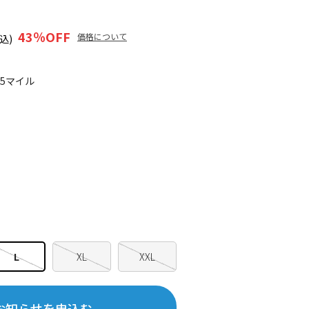
43
％OFF
価格について
込)
75マイル
L
XL
XXL
お知らせを申込む