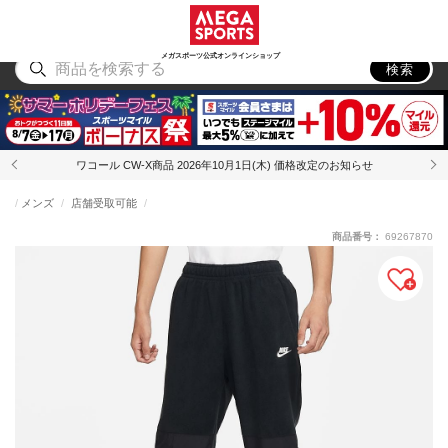
スポーツ
アウトドア
ブランド
アイテム
から探す
から探す
から探す
から探す
メガスポーツ公式オンラインショップ
検索
ワコール CW-X商品 2026年10月1日(木) 価格改定のお知らせ
メンズ
店舗受取可能
商品番号：
69267870