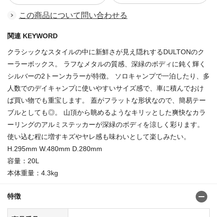
この商品について問い合わせる
関連 KEYWORD
クラシックなスタイルの中に新鮮さが見え隠れするDULTONのク
ーラーボックス。 ラフなメタルの質感、深緑のボディに鈍く輝く
シルバーの2トーンカラーが特徴。 ソロキャンプで一泊したり、多
人数でのデイキャンプに使いやすいサイズ感で、車に積んでおけ
ば買い物でも重宝します。 蓋がフラットな形状なので、簡易テー
ブルとしても◎。 山頂から眺めるようなキリッとした爽快なカラ
ーリングのアルミステッカーが深緑のボディを涼しく彩ります。
使い込む程に増すキズやヤレ感も味わいとして楽しみたい。
H.295mm W.480mm D.280mm
容量：20L
本体重量：4.3kg
特徴