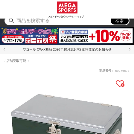
スポーツ
アウトドア
ブランド
アイテム
から探す
から探す
から探す
から探す
メガスポーツ公式オンラインショップ
検索
ワコール CW-X商品 2026年10月1日(木) 価格改定のお知らせ
店舗受取可能
商品番号：
69276673