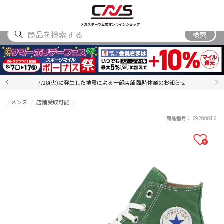
SHOES
WEAR
ACCESSORY
BRAND
RANKING
メガスポーツ公式オンラインショップ
検索
7/28(火)に発生した地震による一部店舗 臨時休業のお知らせ
メンズ
店舗受取可能
商品番号：
69280816