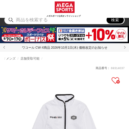
スポーツ
アウトドア
ブランド
アイテム
から探す
から探す
から探す
から探す
メガスポーツ公式オンラインショップ
検索
ワコール CW-X商品 2026年10月1日(木) 価格改定のお知らせ
メンズ
店舗受取可能
商品番号：
69314037