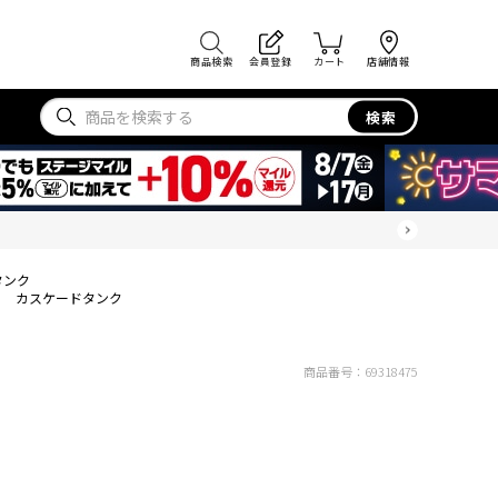
商品検索
会員登録
カート
店舗情報
検索
タンク
カスケードタンク
商品番号：
69318475