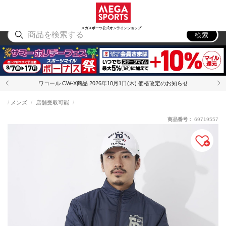
スポーツ
アウトドア
ブランド
アイテム
から探す
から探す
から探す
から探す
メガスポーツ公式オンラインショップ
検索
ワコール CW-X商品 2026年10月1日(木) 価格改定のお知らせ
メンズ
店舗受取可能
商品番号：
69719557