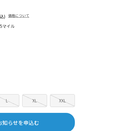
価格について
込)
35マイル
L
XL
XXL
お知らせを申込む