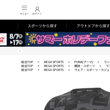
メニュー
ログイン
スポーツから探す
アウトドアから探す
総合TOP
>
MEGA SPORTS
>
PUMA(プーマ)
>
ラン
総合TOP
>
MEGA SPORTS
>
競技・スポーツ
>
ラ
総合TOP
>
MEGA SPORTS
>
ウェア・スポーツ・カジュ