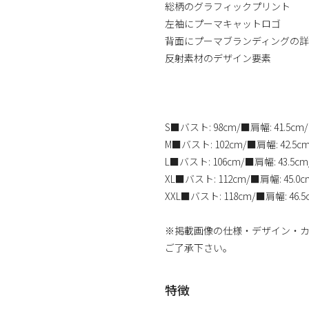
総柄のグラフィックプリント
左袖にプーマキャットロゴ
背面にプーマブランディングの
反射素材のデザイン要素
S■バスト: 98cm/■肩幅: 41.5cm
M■バスト: 102cm/■肩幅: 42.5c
L■バスト: 106cm/■肩幅: 43.5c
XL■バスト: 112cm/■肩幅: 45.0
XXL■バスト: 118cm/■肩幅: 46.5
※掲載画像の仕様・デザイン・
ご了承下さい。
特徴