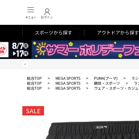
メニュー
ログイン
スポーツから探す
アウトドアから探す
総合TOP
>
MEGA SPORTS
>
PUMA(プーマ)
>
ラン
総合TOP
>
MEGA SPORTS
>
競技・スポーツ
>
ラ
総合TOP
>
MEGA SPORTS
>
ウェア・スポーツ・カジュ
SALE