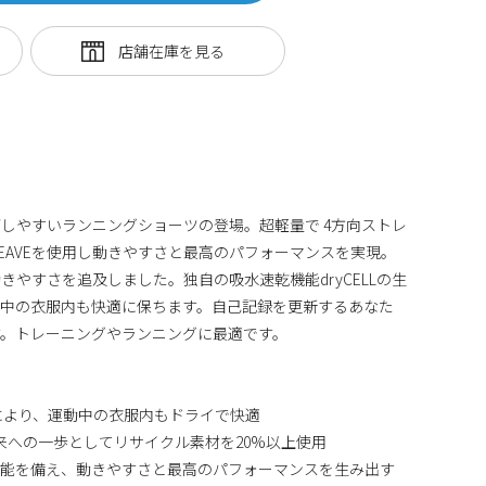
しやすいランニングショーツの登場。超軽量で 4方向ストレ
WEAVEを使用し動きやすさと最高のパフォーマンスを実現。
やすさを追及しました。独自の吸水速乾機能dryCELLの生
動中の衣服内も快適に保ちます。自己記録を更新するあなた
す。トレーニングやランニングに最適です。
素材により、運動中の衣服内もドライで快適
未来への一歩としてリサイクル素材を20%以上使用
レッチ機能を備え、動きやすさと最高のパフォーマンスを生み出す