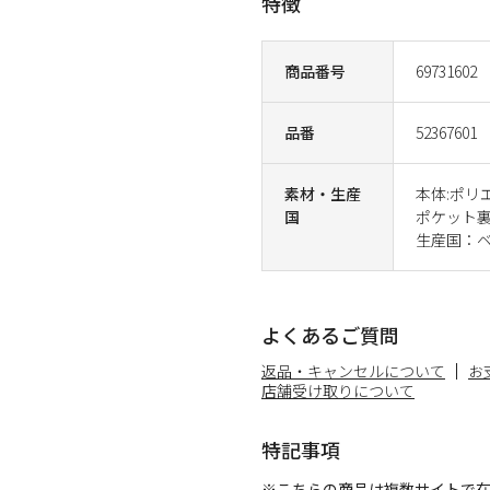
特徴
商品番号
69731602
品番
52367601
素材・生産
本体:ポリ
国
ポケット裏
生産国：
よくあるご質問
返品・キャンセルについて
お
店舗受け取りについて
特記事項
※こちらの商品は複数サイトで