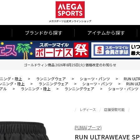
メガスポーツ公式オンラインショップ
ブランドから探す
アイテムから探す
ゴールドウィン商品 2026年8月25日(火) 価格改定のお知らせ
ニング・陸上
>
ランニングウェア
>
ショーツ・パンツ
>
RUN ULT
ンニング・陸上
>
ランニングウェア
>
ショーツ・パンツ
>
RUN U
アル
>
ランニング・陸上
>
ランニングウェア
>
ショーツ・パンツ
レディース
店舗受取可能
PUMA(プーマ)
RUN ULTRAWEAVE S