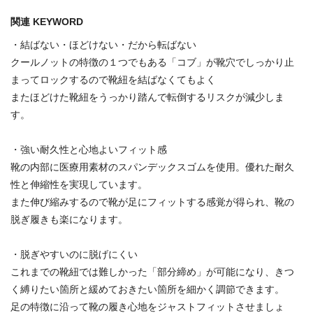
関連 KEYWORD
・結ばない・ほどけない・だから転ばない
クールノットの特徴の１つでもある「コブ」が靴穴でしっかり止
まってロックするので靴紐を結ばなくてもよく
またほどけた靴紐をうっかり踏んで転倒するリスクが減少しま
す。
・強い耐久性と心地よいフィット感
靴の内部に医療用素材のスパンデックスゴムを使用。優れた耐久
性と伸縮性を実現しています。
また伸び縮みするので靴が足にフィットする感覚が得られ、靴の
脱ぎ履きも楽になります。
・脱ぎやすいのに脱げにくい
これまでの靴紐では難しかった「部分締め」が可能になり、きつ
く縛りたい箇所と緩めておきたい箇所を細かく調節できます。
足の特徴に沿って靴の履き心地をジャストフィットさせましょ