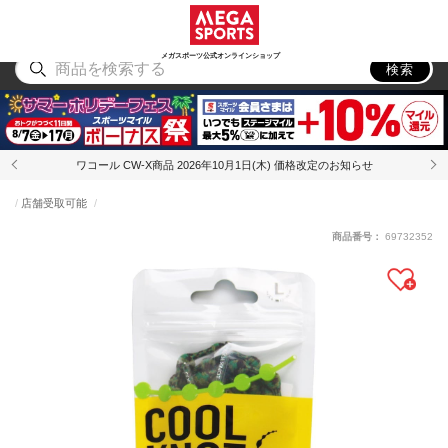
スポーツ
アウトドア
ブランド
アイテム
から探す
から探す
から探す
から探す
メガスポーツ公式オンラインショップ
検索
ワコール CW-X商品 2026年10月1日(木) 価格改定のお知らせ
店舗受取可能
商品番号：
69732352