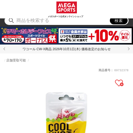
スポーツ
アウトドア
ブランド
アイテム
から探す
から探す
から探す
から探す
メガスポーツ公式オンラインショップ
検索
ワコール CW-X商品 2026年10月1日(木) 価格改定のお知らせ
店舗受取可能
商品番号：
69732378