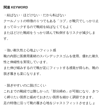
関連 KEYWORD
・結ばない・ほどけない・だから転ばない
クールノットの特徴の１つでもある「コブ」が靴穴でしっかり止
まってロックするので靴紐を結ばなくてもよく
またほどけた靴紐をうっかり踏んで転倒するリスクが減少しま
す。
・強い耐久性と心地よいフィット感
靴の内部に医療用素材のスパンデックスゴムを使用。優れた耐久
性と伸縮性を実現しています。
また伸び縮みするので靴が足にフィットする感覚が得られ、靴の
脱ぎ履きも楽になります。
・脱ぎやすいのに脱げにくい
これまでの靴紐では難しかった「部分締め」が可能になり、きつ
く縛りたい箇所と緩めておきたい箇所を細かく調節できます。
足の特徴に沿って靴の履き心地をジャストフィットさせましょ