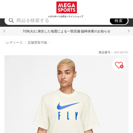
スポーツ
アウトドア
ブランド
アイテム
から探す
から探す
から探す
から探す
メガスポーツ公式オンラインショップ
検索
7/28(火)に発生した地震による一部店舗 臨時休業のお知らせ
レディース
店舗受取可能
商品番号：
69738797