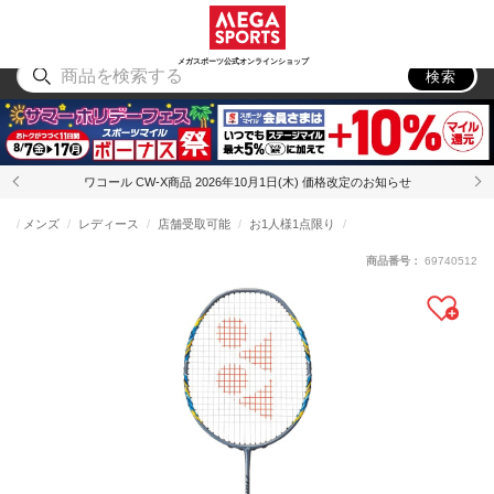
スポーツ
アウトドア
ブランド
アイテム
から探す
から探す
から探す
から探す
メガスポーツ公式オンラインショップ
検索
ワコール CW-X商品 2026年10月1日(木) 価格改定のお知らせ
メンズ
レディース
店舗受取可能
お1人様1点限り
商品番号：
69740512