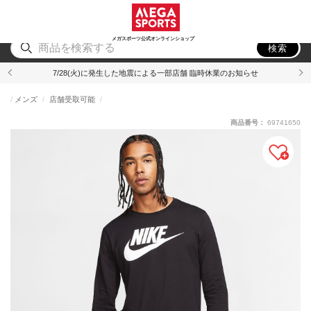
スポーツ
アウトドア
ブランド
アイテム
から探す
から探す
から探す
から探す
メガスポーツ公式オンラインショップ
検索
7/28(火)に発生した地震による一部店舗 臨時休業のお知らせ
メンズ
店舗受取可能
商品番号：
69741650