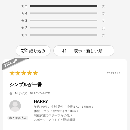
★
5
(1)
★
4
(0)
★
3
(0)
★
2
(0)
★
1
(0)
絞り込み
表示：新しい順
2023.11.1
シンプルが一番
色：M
サイズ：BLACK/WHITE
HARRY
年代:
40代
性別:
男性
身長:
171～175cm
体型:
ふつう
靴のサイズ:
28cm
現在実施のスポーツ:
その他
スポーツ・アウトドア歴:
未経験