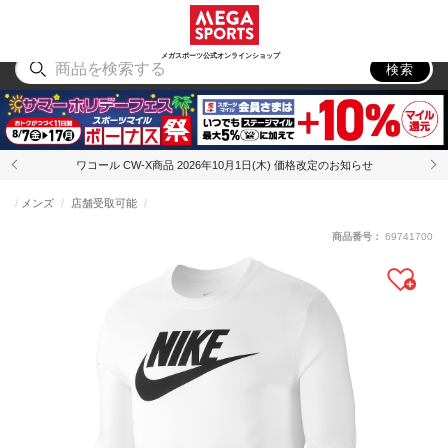
スポーツ
アウトドア
ブランド
アイテム
から探す
から探す
から探す
から探す
メガスポーツ公式オンラインショップ
検索
ワコール CW-X商品 2026年10月1日(木) 価格改定のお知らせ
メンズ
店舗受取可能
商品番号：
69741700