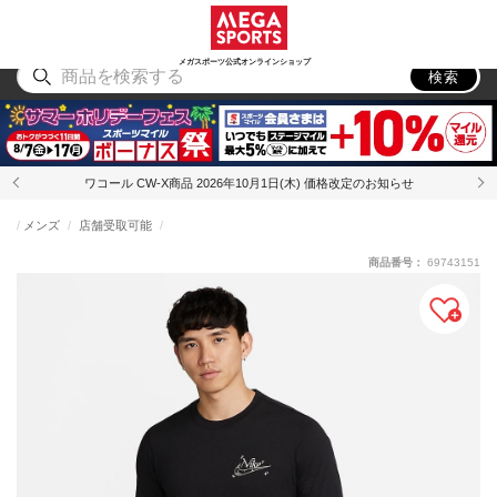
スポーツ
アウトドア
ブランド
アイテム
から探す
から探す
から探す
から探す
メガスポーツ公式オンラインショップ
検索
ワコール CW-X商品 2026年10月1日(木) 価格改定のお知らせ
メンズ
店舗受取可能
商品番号：
69743151