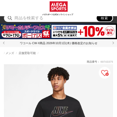
スポーツ
アウトドア
ブランド
アイテム
から探す
から探す
から探す
から探す
メガスポーツ公式オンラインショップ
検索
ワコール CW-X商品 2026年10月1日(木) 価格改定のお知らせ
メンズ
店舗受取可能
商品番号：
69743375