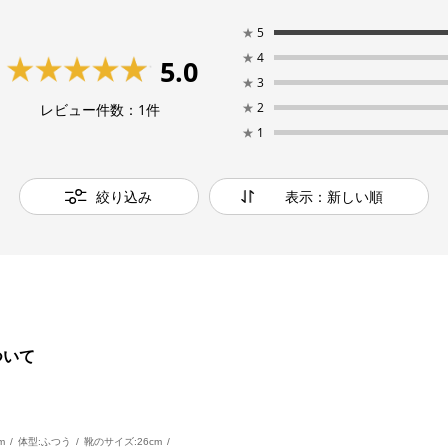
★
5
★
4
5.0
★
3
★
2
レビュー件数：
1
件
★
1
絞り込み
表示：新しい順
ついて
m
体型:
ふつう
靴のサイズ:
26cm