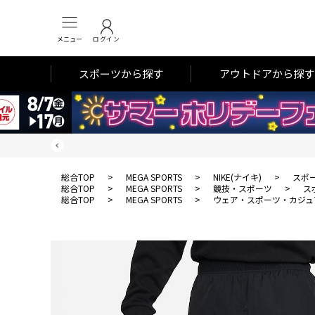
メニュー
ログイン
スポーツから探す
アウトドアから探す
総合TOP
>
MEGA SPORTS
>
NIKE(ナイキ)
>
スポ
総合TOP
>
MEGA SPORTS
>
競技・スポーツ
>
ス
総合TOP
>
MEGA SPORTS
>
ウェア・スポーツ・カジュ