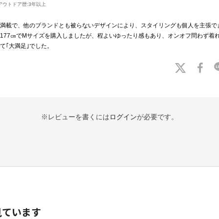
アウトドア歴:
3年以上
満載で、他のブランドとも被らないデザインにより、スタイリングも個人を主張で
177㎝でMサイズを購入しましたが、程よいゆったり感もあり、オンオフ問わず着
て｢大満足｣でした。
※レビューを書くには
ログイン
が必要です。
見ています