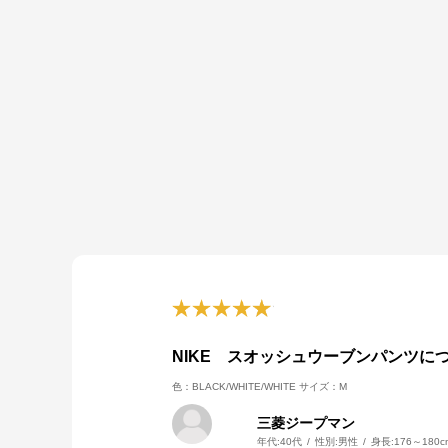
NIKE スオッシュウーブンパンツに
色：BLACK/WHITE/WHITE
サイズ：M
三菱ジープマン
年代:
40代
性別:
男性
身長:
176～180c