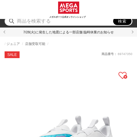
スポーツ
アウトドア
ブランド
アイテム
から探す
から探す
から探す
から探す
メガスポーツ公式オンラインショップ
検索
7/28(火)に発生した地震による一部店舗 臨時休業のお知らせ
ジュニア
店舗受取可能
商品番号：
69747350
SALE