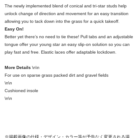
The newly implemented blend of conical and tri-star studs help
unlock change of direction and movement for an easy transition
allowing you to tack down into the grass for a quick takeoff.
Easy On!
Better yet there’s no need to tie these! Pull tabs and an adjustable
tongue offer your young star an easy slip-on solution so you can
play fast and free. Elastic laces offer adaptable lockdown.
More Details
\n\n
For use on sparse grass packed dirt and gravel fields
\n\n
Cushioned insole
\n\n
商品番号：69747293
※掲載画像の仕様・デザイン・カラー等が予告なく変更される場