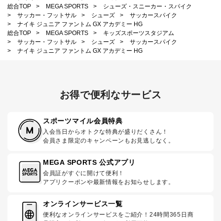
総合TOP
>
MEGA SPORTS
>
シューズ・スニーカー・スパイク
>
サッカー・フットサル
>
シューズ
>
サッカースパイク
>
ナイキ ジュニア ファントム GX アカデミー HG
総合TOP
>
MEGA SPORTS
>
キッズスポーツスタジアム
>
サッカー・フットサル
>
シューズ
>
サッカースパイク
>
ナイキ ジュニア ファントム GX アカデミー HG
お得で便利なサービス
スポーツマイル会員特典
入会当日からオトクな特典が盛りだくさん！
会員さま限定のキャンペーンもお見逃しなく。
MEGA SPORTS 公式アプリ
会員証がすぐに開けて便利！
アプリクーポンや最新情報をお知らせします。
オンラインサービス一覧
便利なオンラインサービスをご紹介！24時間365日商