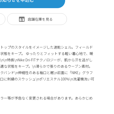
ングトップのスタイルをイメージした速乾シェル。フィールド
状態をキープ。 ゆったりとフィットする軽い着心地で、暖
n特長\nNike Dri-FITテクノロジーが、肌から汗を逃がし
適な状態をキープ。\n滑らかで張りのあるウーブン素材。
ックバンド\n伸縮性のある袖口と裾\n前面に「NIKE」グラフ
口に刺繍のスウッシュ\nポリエステル100％\n洗濯機洗い可
カラー等が予告なく変更される場合があります。あらかじめ