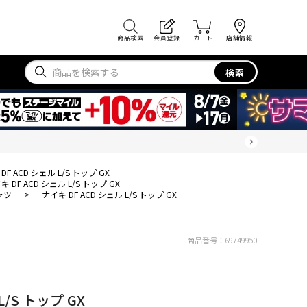
商品検索
会員登録
カート
店舗情報
検索
DF ACD シェル L/S トップ GX
キ DF ACD シェル L/S トップ GX
ャツ
>
ナイキ DF ACD シェル L/S トップ GX
商品番号：
69749950
L/S トップ GX