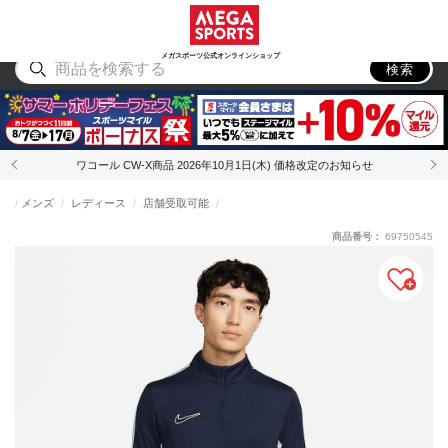
スポーツ
アウトドア
ブランド
アイテム
から探す
から探す
から探す
から探す
メガスポーツ公式オンラインショップ
検索
ワコール CW-X商品 2026年10月1日(木) 価格改定のお知らせ
メンズ
レディース
店舗受取可能
商品番号：
69750545