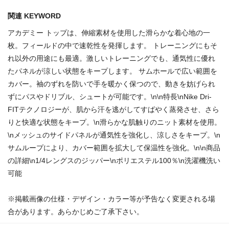
関連 KEYWORD
アカデミー トップは、伸縮素材を使用した滑らかな着心地の一
枚。フィールドの中で速乾性を発揮します。 トレーニングにもそ
れ以外の用途にも最適。激しいトレーニングでも、通気性に優れ
たパネルが涼しい状態をキープします。 サムホールで広い範囲を
カバー。袖のずれを防いで手を暖かく保つので、動きを妨げられ
ずにパスやドリブル、シュートが可能です。\n\n特長\nNike Dri-
FITテクノロジーが、肌から汗を逃がしてすばやく蒸発させ、さら
りと快適な状態をキープ。\n滑らかな肌触りのニット素材を使用。
\nメッシュのサイドパネルが通気性を強化し、涼しさをキープ。\n
サムループにより、カバー範囲を拡大して保温性を強化。\n\n商品
の詳細\n1/4レングスのジッパー\nポリエステル100％\n洗濯機洗い
可能
※掲載画像の仕様・デザイン・カラー等が予告なく変更される場
合があります。あらかじめご了承下さい。