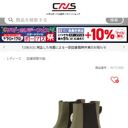
SHOES
WEAR
ACCESSORY
BRAND
RANKING
メガスポーツ公式オンラインショップ
検索
7/28(火)に発生した地震による一部店舗 臨時休業のお知らせ
レディース
店舗受取可能
商品番号：
69752988