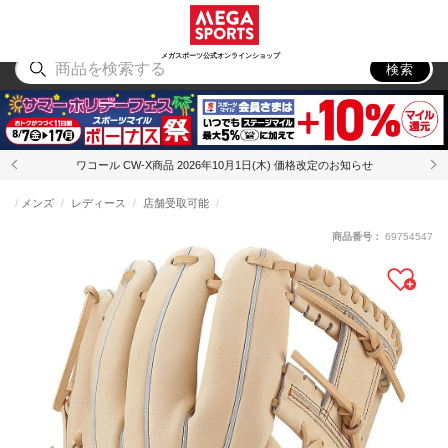
スポーツ
アウトドア
ブランド
アイテム
から探す
から探す
から探す
から探す
メガスポーツ公式オンラインショップ
検索
ワコール CW-X商品 2026年10月1日(木) 価格改定のお知らせ
メンズ
レディース
店舗受取可能
商品番号：
69754547