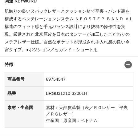
関連 KEYWORD
肌触りの良いヌバックレザーとクッション材で平裏～バンド裏を
構成するベンチレーションシステム ＮＥＯＳＴＥＰ ＢＡＮＤ ＶＬ
構造のフィット感と手元バランス設計により抜群の操作性を実
現。厳選された北米原皮を日本のタンナーが加工したこだわりの
ステアレザー仕様。自然なポケットが形成され手入れ感の良い今
宮タイプ。●ポジション／セカンド・ショート用
特徴
商品番号
69754547
品番
BRGB31210-3200LH
素材・生産国
素材：天然皮革製（表／ＲＧレザー、平裏
／ＲＧレザー）
生産国：原産国：ベトナム