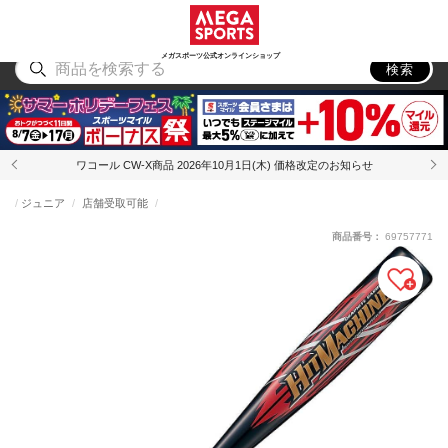
スポーツ
アウトドア
ブランド
アイテム
から探す
から探す
から探す
から探す
メガスポーツ公式オンラインショップ
検索
ワコール CW-X商品 2026年10月1日(木) 価格改定のお知らせ
ジュニア
店舗受取可能
商品番号：
69757771