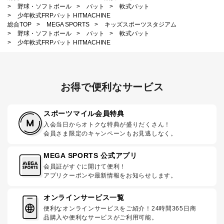
>
野球・ソフトボール
>
バット
>
軟式バット
>
少年軟式FRPバット HITMACHINE
総合TOP
>
MEGA SPORTS
>
キッズスポーツスタジアム
>
野球・ソフトボール
>
バット
>
軟式バット
>
少年軟式FRPバット HITMACHINE
お得で便利なサービス
スポーツマイル会員特典
入会当日からオトクな特典が盛りだくさん！
会員さま限定のキャンペーンもお見逃しなく。
MEGA SPORTS 公式アプリ
会員証がすぐに開けて便利！
アプリクーポンや最新情報をお知らせします。
オンラインサービス一覧
便利なオンラインサービスをご紹介！24時間365日商
品購入や便利なサービスがご利用可能。