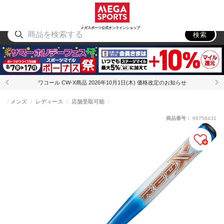
スポーツ
アウトドア
ブランド
アイテム
から探す
から探す
から探す
から探す
メガスポーツ公式オンラインショップ
検索
ワコール CW-X商品 2026年10月1日(木) 価格改定のお知らせ
メンズ
レディース
店舗受取可能
商品番号：
69758431