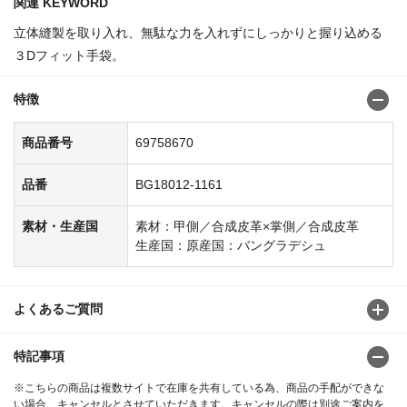
関連 KEYWORD
立体縫製を取り入れ、無駄な力を入れずにしっかりと握り込める
３Dフィット手袋。
特徴
商品番号
69758670
品番
BG18012-1161
素材・生産国
素材：甲側／合成皮革×掌側／合成皮革
生産国：原産国：バングラデシュ
よくあるご質問
特記事項
※こちらの商品は複数サイトで在庫を共有している為、商品の手配ができな
い場合、キャンセルとさせていただきます。キャンセルの際は別途ご案内を