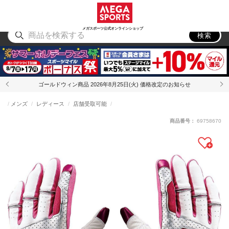
スポーツ
アウトドア
ブランド
アイテム
から探す
から探す
から探す
から探す
メガスポーツ公式オンラインショップ
検索
ゴールドウィン商品 2026年8月25日(火) 価格改定のお知らせ
メンズ
レディース
店舗受取可能
商品番号：
69758670